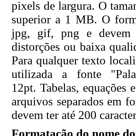
pixels de
largura
. O
tama
superior a 1 MB. O
for
jpg
, gif,
png
e
deve
distorções
ou
baixa
qual
Para qualquer texto loca
utilizada a f
onte "Pal
12
pt.
Tabelas,
equações 
a
rquivos
separados
em
fo
devem ter até 200
caracte
Formatação do nome do