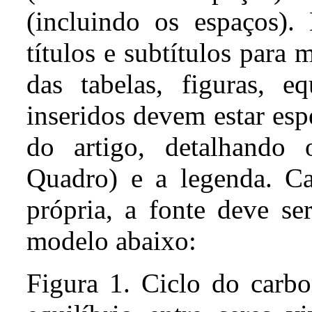
(incluindo os espaços)
.
títulos
e
subtítulos
para
m
das
t
abelas
,
figuras
,
eq
inseridos
dev
em
estar
esp
do
artigo,
detalh
ando
o
Quadro)
e a
lege
nda. Ca
própria,
a
fonte deve ser
modelo
abaixo
:
Figura 1. Ciclo do
carb