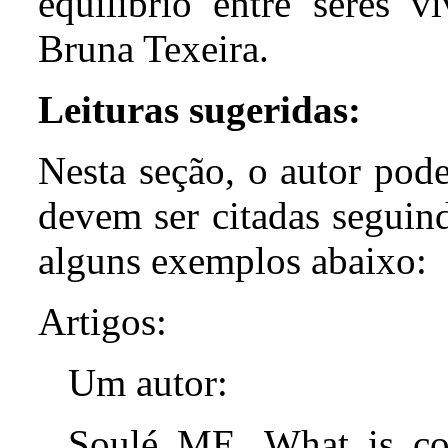
equilíbrio
entre
seres
vi
Bruna
Texeira
.
Leituras sugeridas:
Nesta
seção,
o
autor
pode
devem ser citadas seguin
alguns exemplos a
baixo
:
Artigos:
Um autor:
Soulé ME. What is con