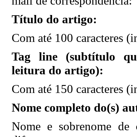
mail de
correspond
ê
ncia
:
Título do arti
go
:
Com até 100 caracteres
(
i
Tag line (subtítulo q
leitura do artigo):
Com até 150 caracteres (
i
Nome completo do(s) aut
Nome
e
sobrenome
de