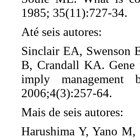
1985; 35(11):727-34.
Até seis autores:
Sinclair EA, Swenson 
B, Crandall KA. Gene f
imply management b
2006;4(3):257-64.
Mais de seis autores:
Harushima Y, Yano M, 