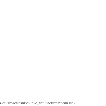
4
of
/site/temasbio/public_html/includes/menu.inc
).