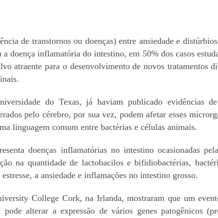
ência de transtornos ou doenças) entre ansiedade e distúrbios
ou a doença inflamatória do intestino, em 50% dos casos estuda
alvo atraente para o desenvolvimento de novos tratamentos d
inais.
iversidade do Texas, já haviam publicado evidências de 
rados pelo cérebro, por sua vez, podem afetar esses microrga
uma linguagem comum entre bactérias e células animais.
nta doenças inflamatórias no intestino ocasionadas pela 
o na quantidade de lactobacilos e bifidiobactérias, bacté
stresse, a ansiedade e inflamações no intestino grosso.
iversity College Cork, na Irlanda, mostraram que um event
is, pode alterar a expressão de vários genes patogênicos (