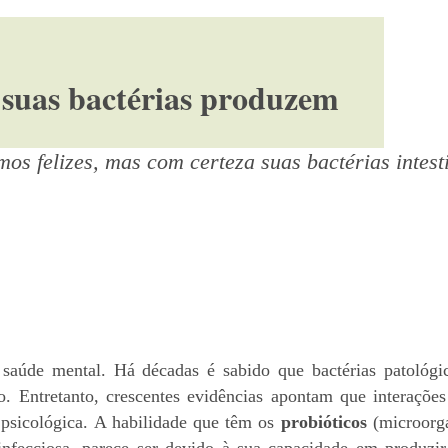
e suas bactérias produzem
os felizes, mas com certeza suas bactérias intest
 saúde mental. Há décadas é sabido que bactérias patológ
so. Entretanto, crescentes evidências apontam que interaç
psicológica. A habilidade que têm os
probióticos
(microorga
 infecciosa, parece ser devido à sua capacidade em produzi