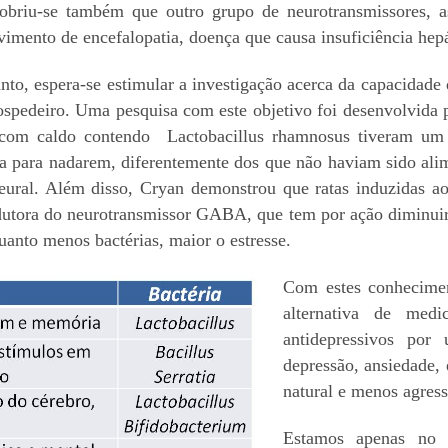
cobriu-se também que outro grupo de neurotransmissores, as
lvimento de encefalopatia, doença que causa insuficiência hep
to, espera-se estimular a investigação acerca da capacidad
ospedeiro. Uma pesquisa com este objetivo foi desenvolvida
 com caldo contendo Lactobacillus rhamnosus tiveram um
 para nadarem, diferentemente dos que não haviam sido alime
eural. Além disso, Cryan demonstrou que ratas induzidas ao
odutora do neurotransmissor GABA, que tem por ação diminuir
 quanto menos bactérias, maior o estresse.
Com estes conhecime
alternativa de medi
antidepressivos por
depressão, ansiedade, 
natural e menos agres
Estamos apenas no i