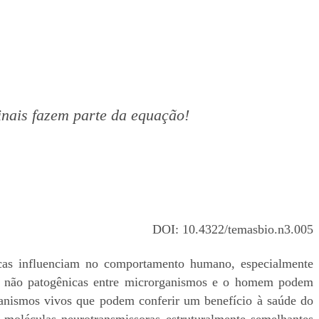
inais fazem parte da equação!
DOI: 10.4322/temasbio.n3.005
icas influenciam no comportamento humano, especialmente
ões não patogênicas entre microrganismos e o homem podem
nismos vivos que podem conferir um benefício à saúde do
r moléculas neurotransmissoras estruturalmente semelhantes