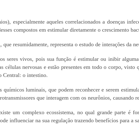
ios), especialmente aqueles correlacionados a doenças infec
esses compostos em estimular diretamente o crescimento bact
a, que resumidamente, representa o estudo de interações da n
s seres vivos, pois sua função é estimular ou inibir alguma
s células nervosas e estão presentes em todo o corpo, visto 
o Central: o intestino.
ores químicos luminais, que podem reconhecer e serem estimul
urotransmissores que interagem com os neurônios, causando re
ste um complexo ecossistema, no qual grande parte é form
pode influenciar na sua regulação trazendo benefícios para a s