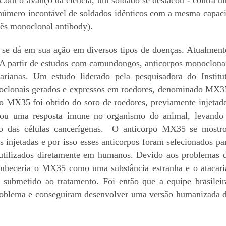
um número incontável de soldados idênticos com a mesma capa
lês monoclonal antibody).
 se dá em sua ação em diversos tipos de doenças. Atualment
. A partir de estudos com camundongos, anticorpos monoclona
arianas. Um estudo liderado pela pesquisadora do Institu
oclonais gerados e expressos em roedores, denominado MX3
po MX35 foi obtido do soro de roedores, previamente injetad
eou uma resposta imune no organismo do animal, levando
nto das células cancerígenas. O anticorpo MX35 se mostr
 injetadas e por isso esses anticorpos foram selecionados pa
r utilizados diretamente em humanos. Devido aos problemas 
onheceria o MX35 como uma substância estranha e o atacari
submetido ao tratamento. Foi então que a equipe brasileir
problema e conseguiram desenvolver uma versão humanizada 