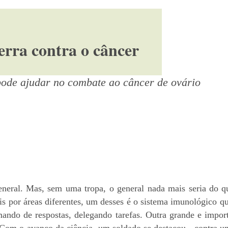
erra contra o câncer
 pode ajudar no combate ao câncer de ovário
eneral. Mas, sem uma tropa, o general nada mais seria do q
s por áreas diferentes, um desses é o sistema imunológico qu
ndo de respostas, delegando tarefas. Outra grande e import
Com o avanço da ciência, um soldado se destacou - contra um t