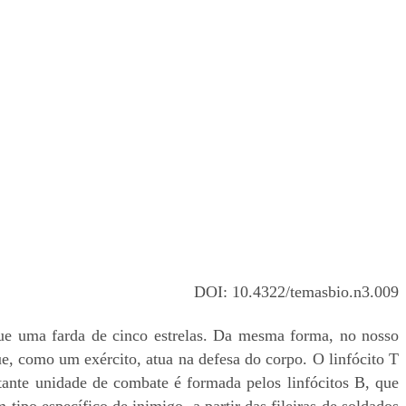
DOI: 10.4322/temasbio.n3.009
ue uma farda de cinco estrelas. Da mesma forma, no nosso
e, como um exército, atua na defesa do corpo. O linfócito T
ante unidade de combate é formada pelos linfócitos B, que
ipo específico de inimigo, a partir das fileiras de soldados