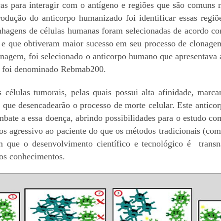
cas para interagir com o antígeno e regiões que são comuns 
odução do anticorpo humanizado foi identificar essas regiõ
linhagens de células humanas foram selecionadas de acordo c
po e que obtiveram maior sucesso em seu processo de clonage
onagem, foi selecionado o anticorpo humano que apresentava a
nos foi denominado Rebmab200.
 células tumorais, pelas quais possui alta afinidade, marca
 que desencadearão o processo de morte celular. Este anticorpo
bate a essa doença, abrindo possibilidades para o estudo com 
 agressivo ao paciente do que os métodos tradicionais (como 
m que o desenvolvimento científico e tecnológico é transna
vos conhecimentos.