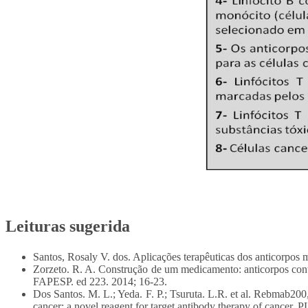
Leituras sugerida
Santos, Rosaly V. dos. Aplicações terapêuticas dos anticorpos mo
Zorzeto. R. A. Construção de um medicamento: anticorpos contr
FAPESP. ed 223. 2014; 16-23.
Dos Santos. M. L.; Yeda. F. P.; Tsuruta. L.R. et al. Rebmab20
cancer: a novel reagent for target antibody therapy of cancer.