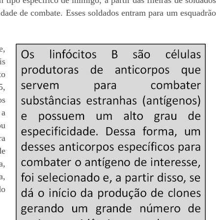
cidade de combate. Esses soldados entram para um esquadrão
e,
is
to
5,
os
 a
ou
ra
de
a,
a,
do