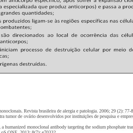
noclonais. Revista brasileira de alergia e patologia. 2006; 29 (2): 77-
a tumor de ovário desenvolvidos por instituições de pesquisa e empre
0, a humanized monoclonal antibody targeting the sodium phosphate tra
 PLoS ONE. 2013; 8(7): e70332.