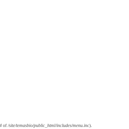
4
of
/site/temasbio/public_html/includes/menu.inc
).