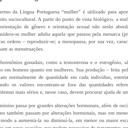
ermo da Língua Portuguesa “mulher” é utilizado para apont
ito sociocultural. A partir do ponto de vista biológico, a m
orientação de gênero e orientação sexual não serão abor
sidera-se mulher adulta aquela que passou pela menarca (pri
ras ordens – reproduzir-se; a menopausa, por sua vez, carac
sam as menstruações.
hormônios gonadais, como a testosterona e o estrogênio, sã
to em homens quanto em mulheres. Sua produção – feita pel
iam normalmente de quantidade em cada indivíduo, entreta
ndo os valores encontram-se fora das quantidades refer
blemas mais sérios e, nesse caso, devem procurar ajuda de u
minino passa por grandes alterações hormonais, além de osci
lino também passam por alterações hormonais, mas em menor
 modo a aumentá-la ou diminuí-la, em menor ou maior escal
o em raras ocasiões que podem necessitar de tratamentos es