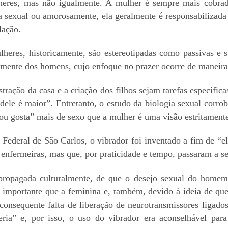
eres, mas não igualmente. A mulher é sempre mais cobrada 
ja sexual ou amorosamente, ela geralmente é responsabilizada 
elação.
eres, historicamente, são estereotipadas como passivas e s
temente dos homens, cujo enfoque no prazer ocorre de maneira
ração da casa e a criação dos filhos sejam tarefas específicas
 dele é maior”. Entretanto, o estudo da biologia sexual corro
 gosta” mais de sexo que a mulher é uma visão estritamente
ederal de São Carlos, o vibrador foi inventado a fim de “eli
enfermeiras, mas que, por praticidade e tempo, passaram a ser
 propagada culturalmente, de que o desejo sexual do homem
s importante que a feminina e, também, devido à ideia de que
consequente falta de liberação de neurotransmissores ligados
ria” e, por isso, o uso do vibrador era aconselhável para