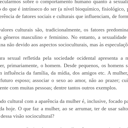
ecularmos sobre o comportamento humano quanto à sexualid
o do que é intrínseco do ser (a nível bioquímico, fisiológico
ferência de fatores sociais e culturais que influenciam, de fo
valores culturais são, tradicionalmente, os fatores predomi
os gêneros masculino e feminino. No entanto, a sexualidad
na não devido aos aspectos socioculturais, mas às especulaçõe
ura sexual refletida pela sociedade ocidental apresenta a
azer, primariamente, o homem. Desde pequenos, os homens s
 influência da família, da mídia, dos amigos etc. A mulher,
 futuro esposo; associar o sexo ao amor, não ao prazer; cui
ente com muitas pessoas; dentre tantos outros exemplos.
do cultural com a aparência da mulher é, inclusive, focado p
da hoje. O que faz a mulher, ao se arrumar, ter de usar sa
dessa visão sociocultural?