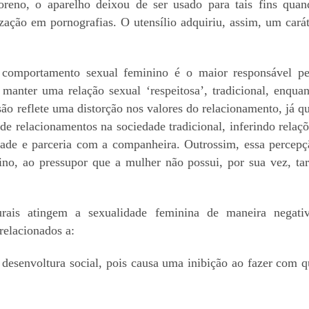
eno, o aparelho deixou de ser usado para tais fins quan
ização em pornografias. O utensílio adquiriu, assim, um cará
comportamento sexual feminino é o maior responsável pe
anter uma relação sexual ‘respeitosa’, tradicional, enquan
são reflete uma distorção nos valores do relacionamento, já q
de relacionamentos na sociedade tradicional, inferindo relaç
dade e parceria com a companheira. Outrossim, essa percepç
no, ao pressupor que a mulher não possui, por sua vez, tar
urais atingem a sexualidade feminina de maneira negativ
relacionados a:
 desenvoltura social, pois causa uma inibição ao fazer com q