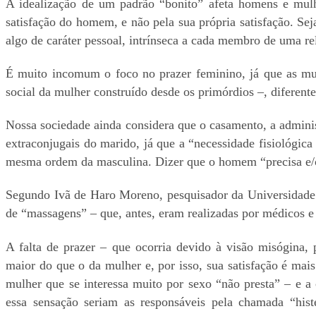
A idealização de um padrão “bonito” afeta homens e mulh
satisfação do homem, e não pela sua própria satisfação. Se
algo de caráter pessoal, intrínseca a cada membro de uma r
É muito incomum o foco no prazer feminino, já que as mulh
social da mulher construído desde os primórdios –, diferen
Nossa sociedade ainda considera que o casamento, a administ
extraconjugais do marido, já que a “necessidade fisiológica
mesma ordem da masculina. Dizer que o homem “precisa e/ou
Segundo Ivã de Haro Moreno, pesquisador da Universidade F
de “massagens” – que, antes, eram realizadas por médicos e 
A falta de prazer – que ocorria devido à visão misógina,
maior do que o da mulher e, por isso, sua satisfação é mai
mulher que se interessa muito por sexo “não presta” – e a 
essa sensação seriam as responsáveis pela chamada “histe