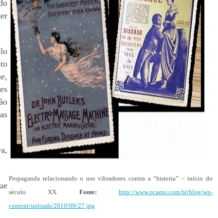
do
ter
lo
to
ue,
ões
ão
as
a,
Propaganda relacionando o uso vibradores contra a “histeria” – início do
ue
século XX.
Fonte:
http://www.ocaqui.com.br/blog/wp-
content/uploads/2010/09/27.jpg