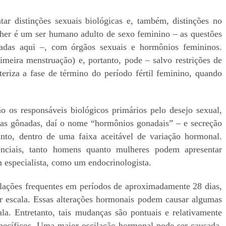
ar distinções sexuais biológicas e, também, distinções no
ulher é um ser humano adulto de sexo feminino – as questões
dadas aqui –, com órgãos sexuais e hormônios femininos.
meira menstruação) e, portanto, pode – salvo restrições de
teriza a fase de término do período fértil feminino, quando
o os responsáveis biológicos primários pelo desejo sexual,
as gônadas, daí o nome “hormônios gonadais” – e secreção
nto, dentro de uma faixa aceitável de variação hormonal.
enciais, tanto homens quanto mulheres podem apresentar
m especialista, como um endocrinologista.
lações frequentes em períodos de aproximadamente 28 dias,
 escala. Essas alterações hormonais podem causar algumas
a. Entretanto, tais mudanças são pontuais e relativamente
pecíficos. Uma maior oscilação hormonal pode ser causada,