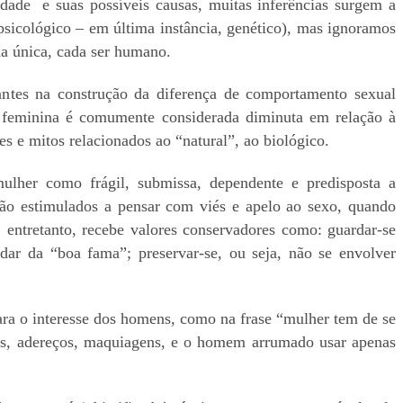
ade e suas possíveis causas, muitas inferências surgem a
, psicológico – em última instância, genético), mas ignoramos
rma única, cada ser humano.
nantes na construção da diferença de comportamento sexual
e feminina é comumente considerada diminuta em relação à
s e mitos relacionados ao “natural”, ao biológico.
 mulher como frágil, submissa, dependente e predisposta a
ão estimulados a pensar com viés e apelo ao sexo, quando
 entretanto, recebe valores conservadores como: guardar-se
dar da “boa fama”; preservar-se, ou seja, não se envolver
ara o interesse dos homens, como na frase “mulher tem de se
ltos, adereços, maquiagens, e o homem arrumado usar apenas