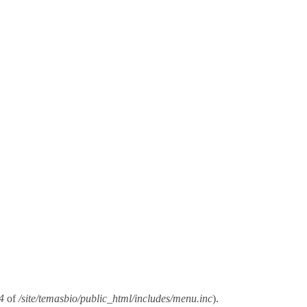
4
of
/site/temasbio/public_html/includes/menu.inc
).