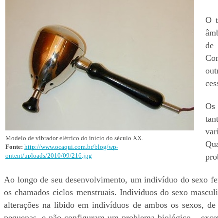
O t
âmb
de 
Con
out
ces
Os 
tan
var
Modelo de vibrador elétrico do início do século XX.
Qua
Fonte:
http://www.ocaqui.com.br/blog/wp-
ontent/uploads/2010/09/216.jpg
pro
Ao longo de seu desenvolvimento, um indivíduo do sexo fe
os chamados ciclos menstruais. Indivíduos do sexo mascu
alterações na libido em indivíduos de ambos os sexos, de
pequenas, e não configuram um problema biológico – excet