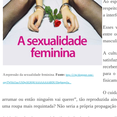
Ao esp
respeit
a inter
Esses 
entre 
masculi
A cult
satisf
recebem
para o
A repressão da sexualidade feminina.
Fonte:
http://2.bp.blogspot.com/-
fisicam
opyTWSh15us/USDp1IG9QlI/AAAAAAAABDU/DiejbmgsSa...
O cuida
arrumar ou então ninguém vai querer”, tão reproduzida ain
uma roupa mais requintada? Não seria a própria propagação 