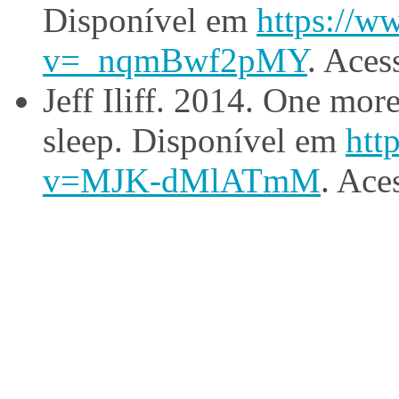
Disponível em
https://w
v=_nqmBwf2pMY
. Ace
Jeff Iliff. 2014. One mor
sleep. Disponível em
htt
v=MJK-dMlATmM
. Ace