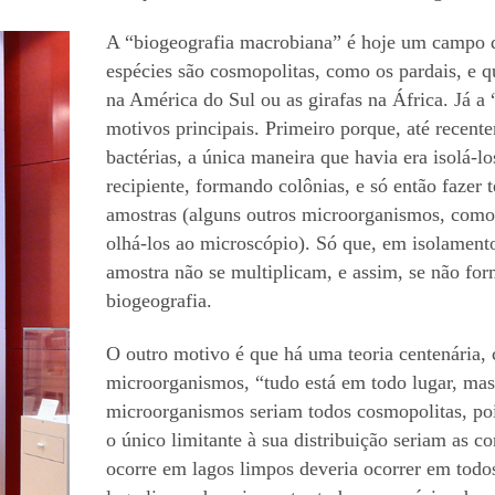
A “biogeografia macrobiana” é hoje um campo 
espécies são cosmopolitas, como os pardais, e q
na América do Sul ou as girafas na África. Já a
motivos principais. Primeiro porque, até recen
bactérias, a única maneira que havia era isolá-
recipiente, formando colônias, e só então fazer t
amostras (alguns outros microorganismos, como p
olhá-los ao microscópio). Só que, em isolamento
amostra não se multiplicam, e assim, se não for
biogeografia.
O outro motivo é que há uma teoria centenária,
microorganismos, “tudo está em todo lugar, mas
microorganismos seriam todos cosmopolitas, po
o único limitante à sua distribuição seriam as 
ocorre em lagos limpos deveria ocorrer em tod