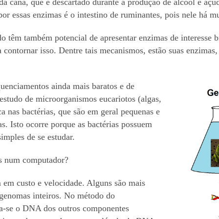
a cana, que é descartado durante a produção de álcool e açúc
r essas enzimas é o intestino de ruminantes, pois nele há mu
o têm também potencial de apresentar enzimas de interesse b
contornar isso. Dentre tais mecanismos, estão suas enzimas,
quenciamentos ainda mais baratos e de
o estudo de microorganismos eucariotos (algas,
ca nas bactérias, que são em geral pequenas e
as. Isto ocorre porque as bactérias possuem
imples de se estudar.
has num computador?
em custo e velocidade. Alguns são mais
 genomas inteiros. No método do
ola-se o DNA dos outros componentes