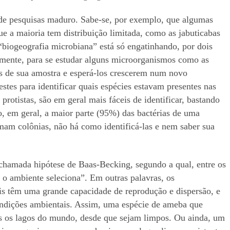
de pesquisas maduro. Sabe-se, por exemplo, que algumas
ue a maioria tem distribuição limitada, como as jabuticabas
 “biogeografia microbiana” está só engatinhando, por dois
temente, para se estudar alguns microorganismos como as
los de sua amostra e esperá-los crescerem num novo
estes para identificar quais espécies estavam presentes nas
rotistas, são em geral mais fáceis de identificar, bastando
, em geral, a maior parte (95%) das bactérias de uma
mam colônias, não há como identificá-las e nem saber sua
 chamada hipótese de Baas-Becking, segundo a qual, entre os
 o ambiente seleciona”. Em outras palavras, os
is têm uma grande capacidade de reprodução e dispersão, e
condições ambientais. Assim, uma espécie de ameba que
os os lagos do mundo, desde que sejam limpos. Ou ainda, um