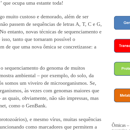
’’ que ocupa uma estante toda!
o muito custoso e demorado, além de ser
não passem de sequências de letras A, T, C e G,
 No entanto, novas técnicas de sequenciamento e
sso, tanto que tornaram possível o
ém de que uma nova ômica se concretizasse: a
e o sequenciamento do genoma de muitos
mostra ambiental – por exemplo, do solo, da
 nós somos um viveiro de microorganismos. Se,
organismos, às vezes com genomas maiores que
– as quais, obviamente, não são impressas, mas
rnet, como o GenBank.
e protozoários), e mesmo vírus, muitas sequências
Ômicas – 
, funcionando como marcadores que permitem a