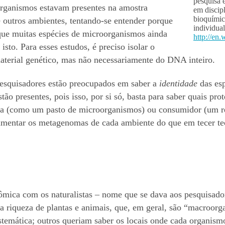
pesquisa 
 organismos estavam presentes na amostra
em discip
bioquímic
 outros ambientes, tentando-se entender porque
individua
que muitas espécies de microorganismos ainda
http://en
to. Para esses estudos, é preciso isolar o
terial genético, mas não necessariamente do DNA inteiro.
esquisadores estão preocupados em saber a
identidade
das es
stão presentes, pois isso, por si só, basta para saber quais pro
ica (como um pasto de microorganismos) ou consumidor (um r
umentar os metagenomas de cada ambiente do que em tecer teo
ica com os naturalistas – nome que se dava aos pesquisador
a riqueza de plantas e animais, que, em geral, são “macroorg
temática; outros queriam saber os locais onde cada organismo