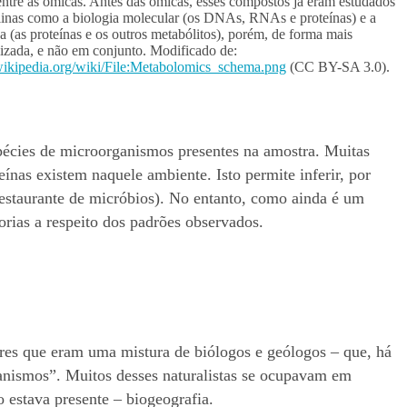
entre as ômicas. Antes das ômicas, esses compostos já eram estudados
linas como a biologia molecular (os DNAs, RNAs e proteínas) e a
a (as proteínas e os outros metabólitos), porém, de forma mais
lizada, e não em conjunto. Modificado de:
.wikipedia.org/wiki/File:Metabolomics_schema.png
(CC BY-SA 3.0).
pécies de microorganismos presentes na amostra. Muitas
teínas existem naquele ambiente. Isto permite inferir, por
estaurante de micróbios). No entanto, como ainda é um
rias a respeito dos padrões observados.
es que eram uma mistura de biólogos e geólogos – que, há
anismos”. Muitos desses naturalistas se ocupavam em
 estava presente – biogeografia.