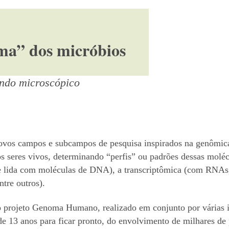
ma” dos micróbios
ndo microscópico
 novos campos e subcampos de pesquisa inspirados na genômi
os seres vivos, determinando “perfis” ou padrões dessas molé
e lida com moléculas de DNA), a transcriptômica (com RNAs, o
tre outros).
 projeto Genoma Humano, realizado em conjunto por várias in
 13 anos para ficar pronto, do envolvimento de milhares de p