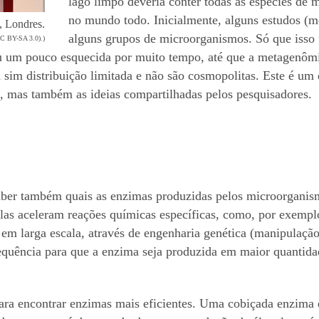
lago limpo deveria conter todas as espécies de 
no mundo todo. Inicialmente, alguns estudos (
, Londres.
alguns grupos de microorganismos. Só que isso f
C BY-SA 3.0).)
ou um pouco esquecida por muito tempo, até que a metagenôm
im distribuição limitada e não são cosmopolitas. Este é um 
s, mas também as ideias compartilhadas pelos pesquisadores.
saber também quais as enzimas produzidas pelos microorganis
las aceleram reações químicas específicas, como, por exempl
 em larga escala, através de engenharia genética (manipulaçã
equência para que a enzima seja produzida em maior quantid
ra encontrar enzimas mais eficientes. Uma cobiçada enzima é