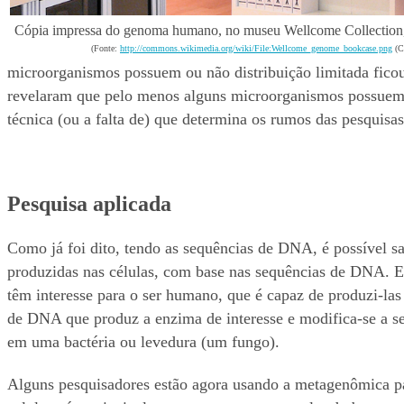
Cópia impressa do genoma humano, no museu Wellcome Collection
(Fonte:
http://commons.wikimedia.org/wiki/File:Wellcome_genome_bookcase.png
(C
microorganismos possuem ou não distribuição limitada fic
revelaram que pelo menos alguns microorganismos possuem s
técnica (ou a falta de) que determina os rumos das pesquisa
Pesquisa aplicada
Como já foi dito, tendo as sequências de DNA, é possível 
produzidas nas células, com base nas sequências de DNA. E
têm interesse para o ser humano, que é capaz de produzi-las
de DNA que produz a enzima de interesse e modifica-se a s
em uma bactéria ou levedura (um fungo).
Alguns pesquisadores estão agora usando a metagenômica pa