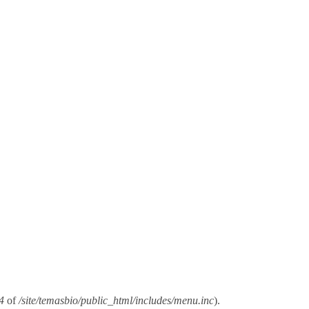
4
of
/site/temasbio/public_html/includes/menu.inc
).