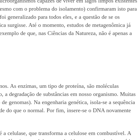
microorganismos capazes de viver em lagos limpos existentes
mesmo com o problema do isolamento) confirmaram isto para
oi generalizado para todos eles, e a questão de se os
ica surgisse. Até o momento, estudos de metagenômica já
exemplo de que, nas Ciências da Natureza, não é apenas a
mos. As enzimas, um tipo de proteína, são moléculas
o, a degradação de substâncias em nosso organismo. Muitas
o de genomas). Na engenharia genética, isola-se a sequência
ade do que o normal. Por fim, insere-se o DNA novamente
 a celulase, que transforma a celulose em combustível. A