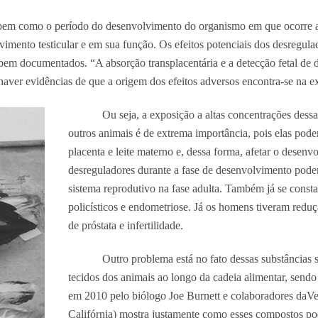
 bem como o período do desenvolvimento do organismo em que ocorre a
mento testicular e em sua função. Os efeitos potenciais dos desregulad
o bem documentados. “A absorção transplacentária e a detecção fetal de
ver evidências de que a origem dos efeitos adversos encontra-se na ex
Ou seja, a exposição a altas concentrações dess
outros animais é de extrema importância, pois elas podem
placenta e leite materno e, dessa forma, afetar o desen
desreguladores durante a fase de desenvolvimento pode
sistema reprodutivo na fase adulta. Também já se const
policísticos e endometriose. Já os homens tiveram reduç
de próstata e infertilidade.
Outro problema está no fato dessas substâncias 
tecidos dos animais ao longo da cadeia alimentar, send
em 2010 pelo biólogo
Joe Burnett e colaboradores daVe
Califórnia) mostra justamente como esses compostos pod