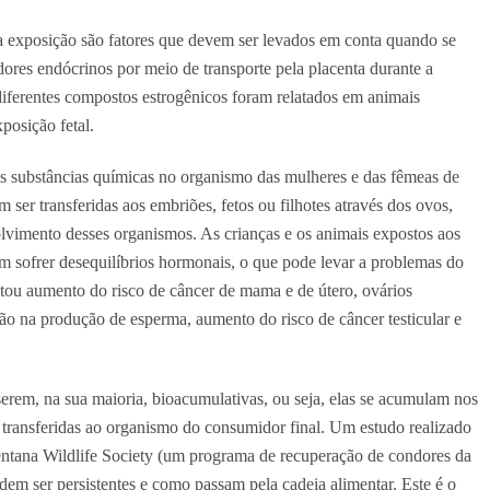
 exposição são fatores que devem ser levados em conta quando se
ores endócrinos por meio de transporte pela placenta durante a
 diferentes compostos estrogênicos foram relatados em animais
posição fetal.
as substâncias químicas no organismo das mulheres e das fêmeas de
 ser transferidas aos embriões, fetos ou filhotes através dos ovos,
volvimento desses organismos. As crianças e os animais expostos aos
m sofrer desequilíbrios hormonais, o que pode levar a problemas do
atou aumento do risco de câncer de mama e de útero, ovários
ão na produção de esperma, aumento do risco de câncer testicular e
serem, na sua maioria, bioacumulativas, ou seja, elas se acumulam nos
o transferidas ao organismo do consumidor final. Um estudo realizado
ntana Wildlife Society
(um programa de recuperação de condores da
em ser persistentes e como passam pela cadeia alimentar. Este é o