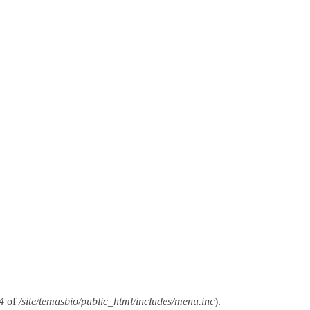
4
of
/site/temasbio/public_html/includes/menu.inc
).