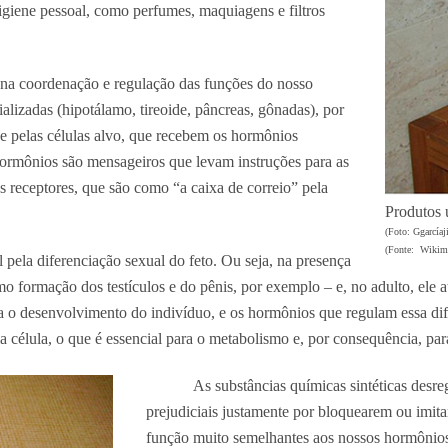
igiene pessoal, como perfumes, maquiagens e filtros
 na coordenação e regulação das funções do nosso
ializadas (hipotálamo, tireoide, pâncreas, gônadas), por
 e pelas células alvo, que recebem os hormônios
hormônios são mensageiros que levam instruções para as
os receptores, que são como “a caixa de correio” pela
Produtos 
(Foto: Ggarcíaj
(Fonte: Wiki
pela diferenciação sexual do feto. Ou seja, na presença
 formação dos testículos e do pênis, por exemplo – e, no adulto, ele a
a o desenvolvimento do indivíduo, e os hormônios que regulam essa dif
 célula, o que é essencial para o metabolismo e, por consequência, pa
As substâncias químicas sintéticas desre
prejudiciais justamente por bloquearem ou imita
função muito semelhantes aos nossos hormônios, 