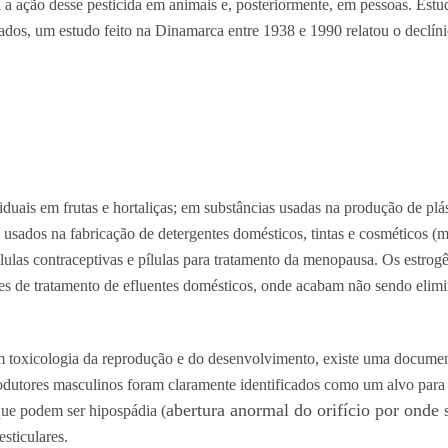
ra a ação desse pesticida em animais e, posteriormente, em pessoas. Est
ados, um estudo feito na Dinamarca entre 1938 e 1990 relatou o declín
uais em frutas e hortaliças; em substâncias usadas na produção de plás
ois usados na fabricação de detergentes domésticos, tintas e cosméticos (
ílulas contraceptivas e pílulas para tratamento da menopausa. Os estrogê
ções de tratamento de efluentes domésticos, onde acabam não sendo elimi
om
toxicologia da reprodução e do desenvolvimento
, existe uma documen
odutores masculinos foram claramente identificados como um alvo para
abertura anormal do orifício por onde s
 que podem ser hipospádia (
sticulares.