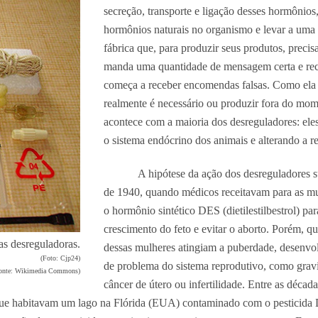
secreção, transporte e ligação desses hormônio
hormônios naturais no organismo e levar a uma
fábrica que, para produzir seus produtos, pre
manda uma quantidade de mensagem certa e receb
começa a receber encomendas falsas. Como ela 
realmente é necessário ou produzir fora do mom
acontece com a maioria dos desreguladores: eles
o sistema endócrino dos animais e alterando a
A hipótese da ação dos desreguladores su
de 1940, quando médicos receitavam para as mu
o hormônio sintético DES (dietilestilbestrol) p
crescimento do feto e evitar o aborto. Porém, qu
as desreguladoras.
dessas mulheres atingiam a puberdade, desenvo
(Foto: Cjp24)
de problema do sistema reprodutivo, como grav
onte: Wikimedia Commons)
câncer de útero ou infertilidade. Entre as décad
s que habitavam um lago na Flórida (EUA) contaminado com o pesticid