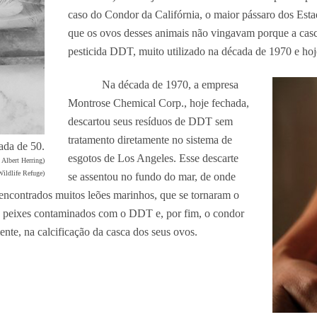
caso do Condor da Califórnia, o maior pássaro dos Esta
que os ovos desses animais não vingavam porque a casca 
pesticida DDT, muito utilizado na década de 1970 e ho
Na década de 1970, a empresa
Montrose Chemical Corp., hoje fechada,
descartou seus resíduos de DDT sem
tratamento diretamente no sistema de
ada de 50.
esgotos de Los Angeles. Esse descarte
 Albert Herring)
Wildlife Refuge)
se assentou no fundo do mar, de onde
encontrados muitos leões marinhos, que se tornaram o
s peixes contaminados com o DDT e, por fim, o condor
ente, na calcificação da casca dos seus ovos.