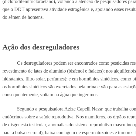
(diclorodifeniltricloroetano), voltando a atenção de pesquisadores pa
que o DDT apresentava atividade estrogênica e, apoiando esses result
do sêmen de homens.
Ação dos desreguladores
Os desreguladores podem ser encontrados como pesticidas resid
revestimento de latas de alumínio (bisfenol e ftalatos); nos alquilfen
hidratantes, filtro solar, perfumes); e em hormônios sintéticos, como p
os hormônios sintéticos são excretados pela urina e vão para as esta
consequentemente, voltam na água que ingerimos.
Segundo a pesquisadora Azize Capelli Nassr, que trabalha c
endócrinos sobre a saúde reprodutiva. Nos mamíferos, os órgãos repr
de disgenesia testicular, anomalias do sistema reprodutivo masculino
para a bolsa escrotal), baixa contagem de espermatozoides e tumores te