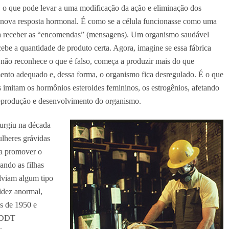
s, o que pode levar a uma modificação da ação e eliminação dos
 nova resposta hormonal. É como se a célula funcionasse como uma
cisa receber as “encomendas” (mensagens). Um organismo saudável
e a quantidade de produto certa. Agora, imagine se essa fábrica
não reconhece o que é falso, começa a produzir mais do que
ento adequado e, dessa forma, o organismo fica desregulado. É o que
 imitam os hormônios esteroides femininos, os estrogênios, afetando
 reprodução e desenvolvimento do organismo.
rgiu na década
lheres grávidas
ara promover o
ando as filhas
lviam algum tipo
idez anormal,
as de 1950 e
a DDT